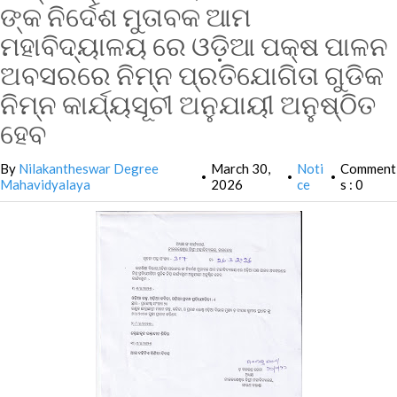
ଙ୍କ ନିର୍ଦେଶ ମୁତାବକ ଆମ
ମହାବିଦ୍ୟାଳୟ ରେ ଓଡ଼ିଆ ପକ୍ଷ ପାଳନ
ଅବସରରେ ନିମ୍ନ ପ୍ରତିଯୋଗିତା ଗୁଡିକ
ନିମ୍ନ କାର୍ଯ୍ୟସୂଚୀ ଅନୁଯାୟୀ ଅନୁଷ୍ଠିତ
ହେବ
By
Nilakantheswar Degree
March 30,
Noti
Comment
•
•
•
Mahavidyalaya
2026
ce
s : 0