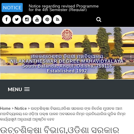
Notice regarding revised Programme
NOTICE
for the 4th Semester (Regular)
Examination-2026
ନୀଳକଣ୍ଠେଶ୍ଵର ଡ଼ିଗ୍ରୀ ମହାବିଦ୍ୟାଳୟ
NILAKANTHESWAR DEGREE MAHAVIDYALAYA
South Balanda, Angul, Odisha, 759116
Established 1992
MENU
Home
>
Notice
>
ଉଚ୍ଚଶିକ୍ଷା ବିଭାଗ,ଓଡିଶା ସରକାର ଙ୍କ ନିର୍ଦେଶ ମୁତାବକ ଆମ
ମହାବିଦ୍ୟାଳୟ ରେ ଓଡ଼ିଆ ପକ୍ଷ ପାଳନ ଅବସରରେ ନିମ୍ନ ପ୍ରତିଯୋଗିତା ଗୁଡିକ ନିମ୍ନ
କାର୍ଯ୍ୟସୂଚୀ ଅନୁଯାୟୀ ଅନୁଷ୍ଠିତ ହେବ
ଉଚ୍ଚଶିକ୍ଷା ବିଭାଗ,ଓଡିଶା ସରକାର