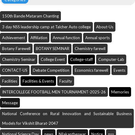
150th Bande Mataram Chanting
3 day NSS leadership camp at Talcher Auto college
About-Us
Achievement
Affiliation
Annual function
Annual sports
Botany Farewell
BOTANY SEMINAR
Chemistry farewll
Chemistry Seminar
College Event
College-staff
Computer-Lab
CONTACT-US
Debate Competition
Economics farewell
Events
Facilities
Facilities & Events
Faculty
INTERCOLLEGE FOOTBALL MEN TOURNAMENT-2025-26
Memories
Message
National Conference on Rural Innovation and Sustainable Business
Models for Vikshit Bharat-2047
National Science Day
news
Nilakantheswar
Notice
nss